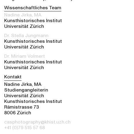
Wissenschaftliches Team
Nadine Jirka, MA
Kunsthistorisches Institut
Universität Zürich
Dr. Stella Jungmann
Kunsthistorisches Institut
Universität Zürich
Dr. Miriam Volmert
Kunsthistorisches Institut
Universität Zürich
Kontakt
Nadine Jirka, MA
Studiengangleiterin
Universität Zürich
Kunsthistorisches Institut
Rämistrasse 73
8006 Zürich
casphotography@khist.uzh.ch
+41 (0)79 515 57 68