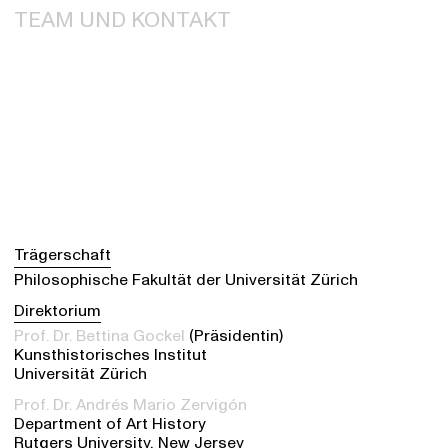
TEAM UND KONTAKT
Trägerschaft
Philosophische Fakultät der Universität Zürich
Direktorium
Prof. Dr. Bettina Gockel
(Präsidentin)
Kunsthistorisches Institut
Universität Zürich
Prof. Dr. Andrés Mario Zervigón
Department of Art History
Rutgers University, New Jersey